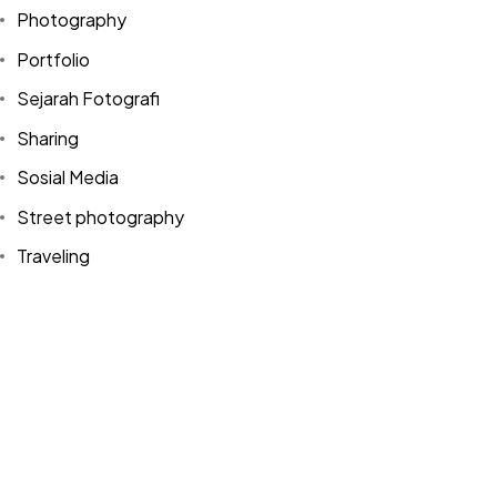
Photography
Let's Talk
Portfolio
Sejarah Fotografi
Sharing
Sosial Media
Street photography
©2024 Dinprasetyo, All Rights Reserved.
Traveling
Tutorial
Uncategorized
Video
WordPress