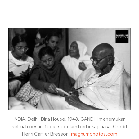
INDIA. Delhi. Birla House. 1948. GANDHI menentukan
sebuah pesan, tepat sebelum berbuka puasa. Credit
Henri Cartier Bresson.
magnumphotos.com