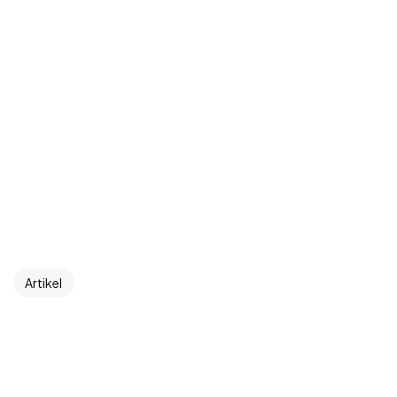
Got a
PROJECT
IN MIND?
Let's Talk
©2024 Dinprasetyo, All Rights Reserved.
Artikel
Implementasi Teori Gestalt dalam Fo
tografi