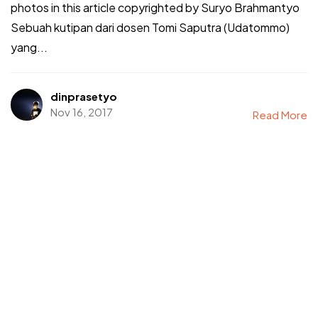
photos in this article copyrighted by Suryo Brahmantyo
Sebuah kutipan dari dosen Tomi Saputra (Udatommo)
yang...
dinprasetyo
Nov 16, 2017
Read More
Got a
PROJECT
IN MIND?
Let's Talk