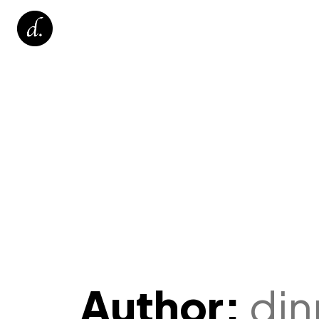
Author:
din