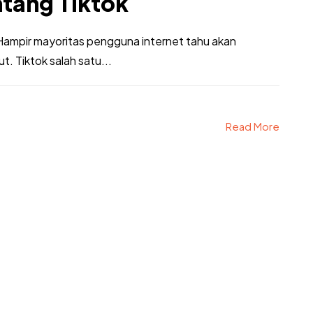
ntang Tiktok
? Hampir mayoritas pengguna internet tahu akan
t. Tiktok salah satu...
Read More