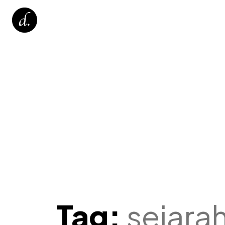
Tag:
sejara