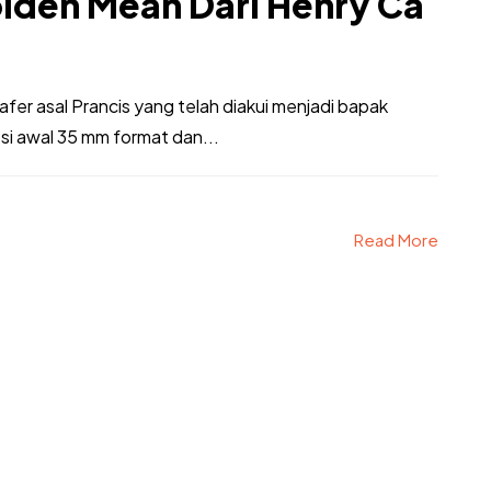
olden Mean Dari Henry Ca
fer asal Prancis yang telah diakui menjadi bapak
si awal 35 mm format dan...
Read More