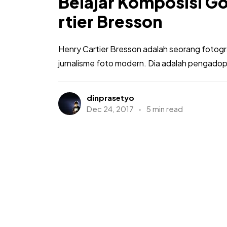
Belajar Komposisi G
rtier Bresson
Henry Cartier Bresson adalah seorang fotogra
jurnalisme foto modern. Dia adalah pengadop
dinprasetyo
Dec 24, 2017
5 min read