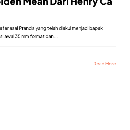
olden Mean Dari Henry Ca
fer asal Prancis yang telah diakui menjadi bapak
si awal 35 mm format dan...
Read More