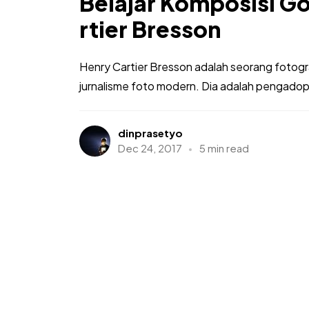
Belajar Komposisi G
rtier Bresson
Henry Cartier Bresson adalah seorang fotogra
jurnalisme foto modern. Dia adalah pengadop
dinprasetyo
Dec 24, 2017
5 min read