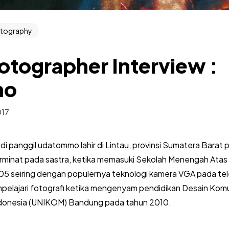
otography
otographer Interview :
mo
017
di panggil udatommo lahir di Lintau, provinsi Sumatera Barat 
rminat pada sastra, ketika memasuki Sekolah Menengah Atas
05 seiring dengan populernya teknologi kamera VGA pada tel
empelajari fotografi ketika mengenyam pendidikan Desain Komun
ndonesia (UNIKOM) Bandung pada tahun 2010.