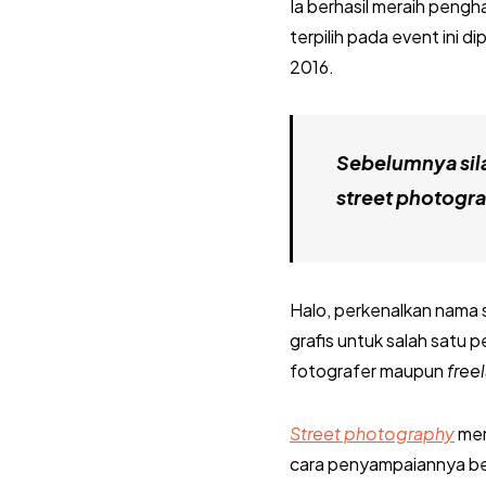
Ia berhasil meraih pengh
terpilih pada event ini
2016.
Sebelumnya sila
street photogra
Halo, perkenalkan nama s
grafis untuk salah satu
fotografer maupun
free
Street photography
men
cara penyampaiannya be