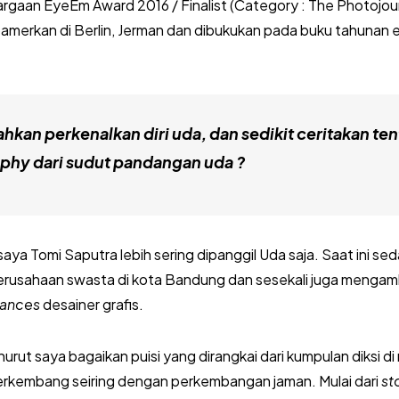
argaan EyeEm Award 2016 / Finalist (Category : The Photojour
 dipamerkan di Berlin, Jerman dan dibukukan pada buku tahuna
hkan perkenalkan diri uda, dan sedikit ceritakan ten
phy dari sudut pandangan uda ?
aya Tomi Saputra lebih sering dipanggil Uda saja. Saat ini se
 perusahaan swasta di kota Bandung dan sesekali juga mengamb
lances
desainer grafis.
urut saya bagaikan puisi yang dirangkai dari kumpulan diksi di
rkembang seiring dengan perkembangan jaman. Mulai dari
st