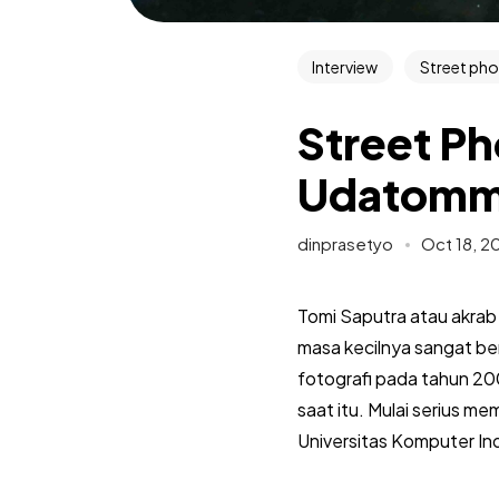
Interview
Street ph
Street Ph
Udatom
dinprasetyo
Oct 18, 2
Tomi Saputra atau akrab 
masa kecilnya sangat be
fotografi pada tahun 20
saat itu. Mulai serius m
Universitas Komputer I