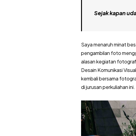
Sejak kapan uda
Saya menaruh minat besa
pengambilan foto mengg
alasan kegiatan fotogra
Desain Komunikasi Visua
kembali bersama fotogra
di jurusan perkuliahan ini.