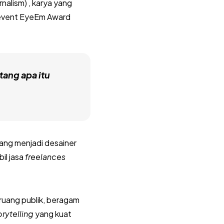
nalism) , karya yang
n event EyeEm Award
tang apa itu
dang menjadi desainer
il jasa
freelances
 ruang publik, beragam
orytelling
yang kuat