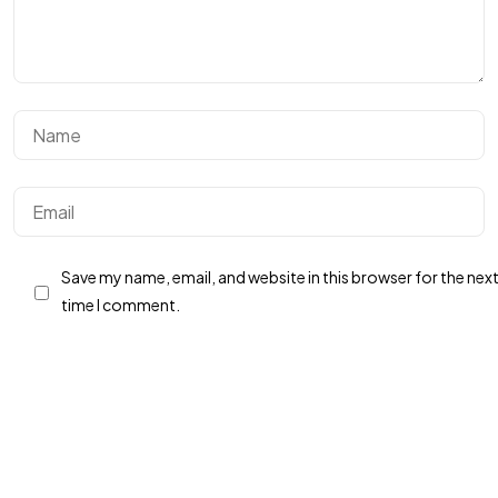
IN MIND?
Let's Talk
Save my name, email, and website in this browser for the nex
©2024 Dinprasetyo, All Rights Reserved.
time I comment.
Post Comment