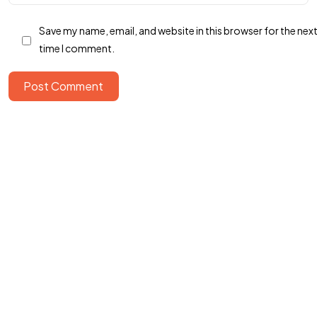
Got a
PROJECT
Save my name, email, and website in this browser for the nex
IN MIND?
time I comment.
Post Comment
Let's Talk
©2024 Dinprasetyo, All Rights Reserved.